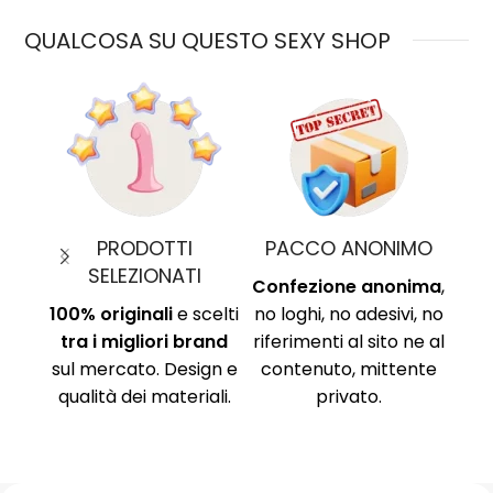
QUALCOSA SU QUESTO SEXY SHOP
PRODOTTI
PACCO ANONIMO
PAGA
SELEZIONATI
Confezione anonima
,
P
100% originali
e scelti
no loghi, no adesivi, no
sic
tra i migliori brand
riferimenti al sito ne al
proteg
sul mercato. Design e
contenuto, mittente
Circui
qualità dei materiali.
privato.
car