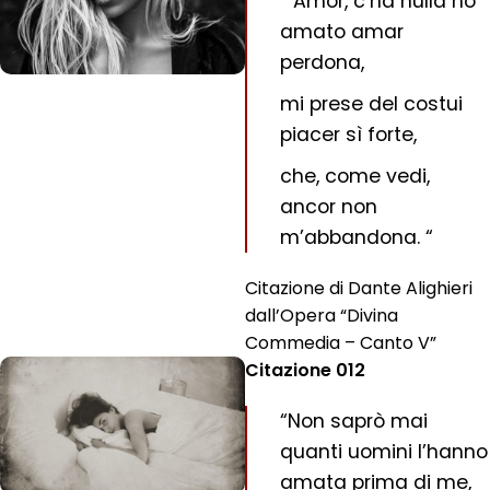
“Amor, c’ha nulla ho
amato amar
perdona,
mi prese del costui
piacer sì forte,
che, come vedi,
ancor non
m’abbandona. “
Citazione di Dante Alighieri
dall’Opera “Divina
Commedia – Canto V”
Citazione 012
“Non saprò mai
quanti uomini l’hanno
amata prima di me,