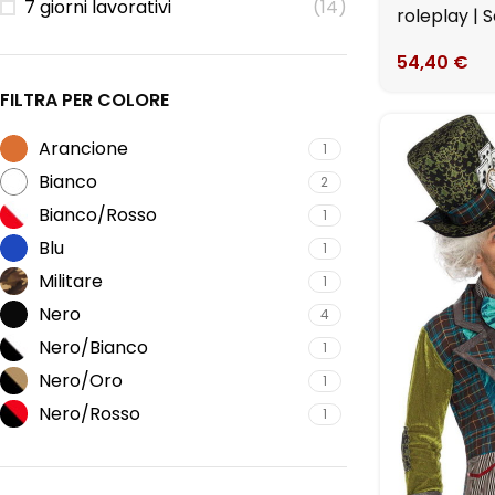
7 giorni lavorativi
(14)
roleplay | 
54,40
€
FILTRA PER COLORE
Arancione
1
Bianco
2
Bianco/Rosso
1
Blu
1
Militare
1
Nero
4
Nero/Bianco
1
Nero/Oro
1
Nero/Rosso
1