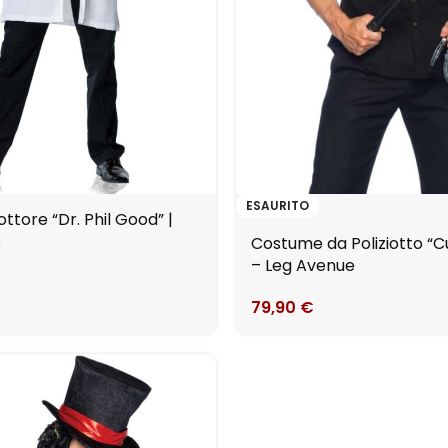
ESAURITO
tore “Dr. Phil Good” |
e
Costume da Poliziotto “C
– Leg Avenue
79,90
€