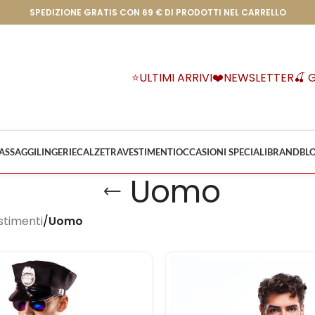
SPEDIZIONE GRATIS CON 69 € DI PRODOTTI NEL CARRELLO
⭐ULTIMI ARRIVI
❤️NEWSLETTER
🍒 
ASSAGGI
LINGERIE
CALZE
TRAVESTIMENTI
OCCASIONI SPECIALI
BRAND
BL
Uomo
stimenti
/
Uomo