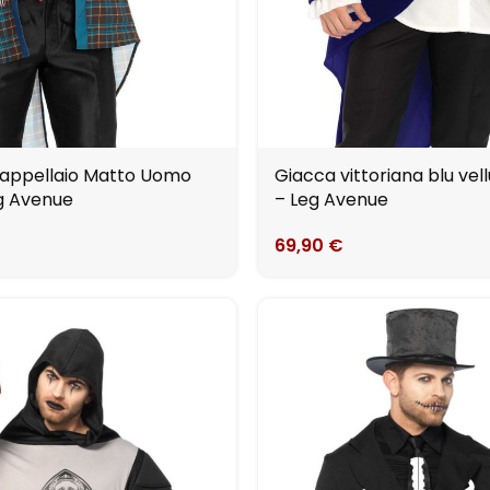
appellaio Matto Uomo
Giacca vittoriana blu ve
eg Avenue
– Leg Avenue
69,90
€