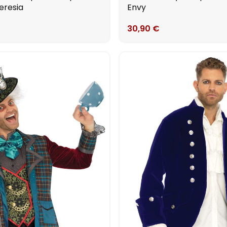
Seresia
Envy
30,90
€