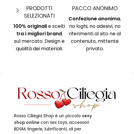
NONIMO
PAGAMENTI SICURI
TEMPI DI CONSEGNA
 anonima
,
Protocollo di
Chiari e definiti in
desivi, no
sicurezza SSL per
ciascuna scheda
 sito ne al
proteggere i tuoi dati.
prodotto! Tutto
mittente
Circuito sicuro Paypal,
tramite logistica.
to.
carta di credito,
bonifico.
Rosso Ciliegia Shop è un piccolo
sexy
shop online
con sex toys, accessori
BDSM, lingerie, lubrificanti, oli per