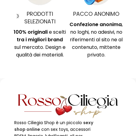
PRODOTTI
PACCO ANONIMO
PA
SELEZIONATI
Confezione anonima
,
100% originali
e scelti
no loghi, no adesivi, no
s
tra i migliori brand
riferimenti al sito ne al
prot
sul mercato. Design e
contenuto, mittente
Circ
qualità dei materiali.
privato.
c
Rosso Ciliegia Shop è un piccolo
sexy
shop online
con sex toys, accessori