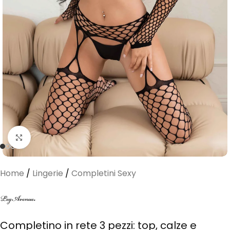
Clicca per ingrandire
Home
/
Lingerie
/
Completini Sexy
Completino in rete 3 pezzi: top, calze e