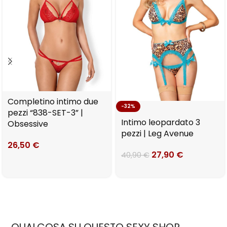
Completino intimo due
-32%
pezzi “838-SET-3” |
Intimo leopardato 3
Obsessive
pezzi | Leg Avenue
26,50
€
27,90
€
40,90
€