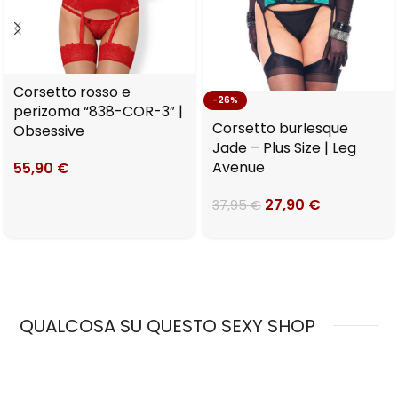
Corsetto rosso e
-26%
perizoma “838-COR-3” |
Corsetto burlesque
Obsessive
Jade – Plus Size | Leg
Avenue
55,90
€
27,90
€
37,95
€
QUALCOSA SU QUESTO SEXY SHOP