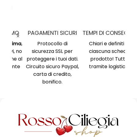
MO
PAGAMENTI SICURI
TEMPI DI CONSEGNA
nima
,
Protocollo di
Chiari e definiti in
i, no
sicurezza SSL per
ciascuna scheda
Am
ne al
proteggere i tuoi dati.
prodotto! Tutto
Ri
ente
Circuito sicuro Paypal,
tramite logistica.
Ni
carta di credito,
no
bonifico.