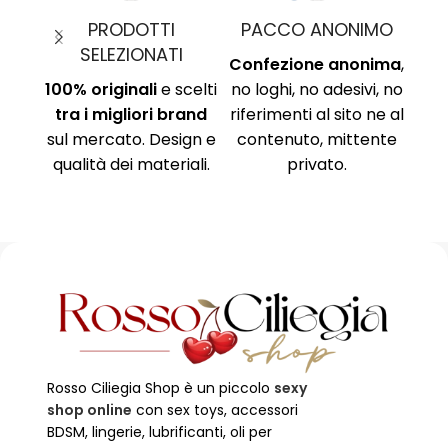
MO
PAGAMENTI SICURI
TEMPI DI CONSEGNA
nima
,
Protocollo di
Chiari e definiti in
i, no
sicurezza SSL per
ciascuna scheda
Am
ne al
proteggere i tuoi dati.
prodotto! Tutto
Ri
ente
Circuito sicuro Paypal,
tramite logistica.
Ni
carta di credito,
no
bonifico.
Rosso Ciliegia Shop è un piccolo
sexy
shop online
con sex toys, accessori
BDSM, lingerie, lubrificanti, oli per