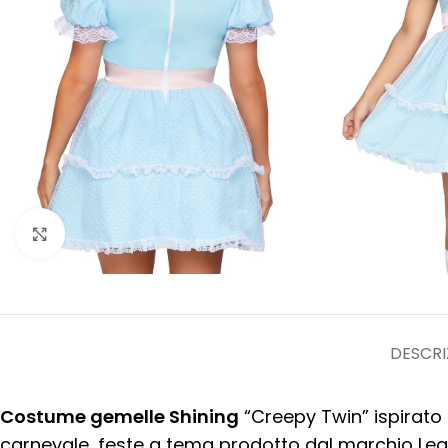
Clicca per ingrandire
DESCRI
Costume gemelle Shining
“Creepy Twin” ispirato 
carnevale, feste a tema prodotto dal marchio Leg