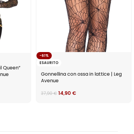
-61%
ESAURITO
il Queen”
Gonnellina con ossa in lattice | Leg
enue
Avenue
14,90
€
37,90
€