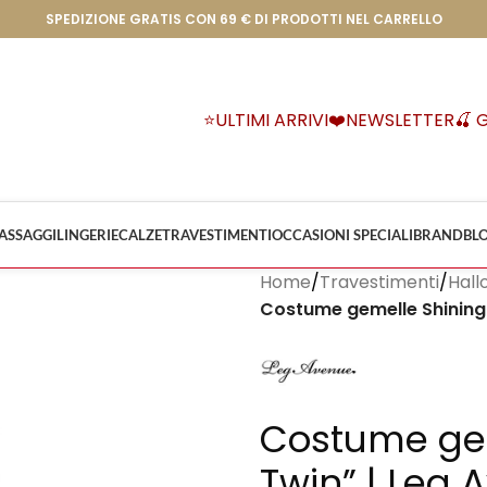
SPEDIZIONE GRATIS CON 69 € DI PRODOTTI NEL CARRELLO
⭐ULTIMI ARRIVI
❤️NEWSLETTER
🍒 
ASSAGGI
LINGERIE
CALZE
TRAVESTIMENTI
OCCASIONI SPECIALI
BRAND
BL
Home
/
Travestimenti
/
Hall
Costume gemelle Shining
Costume gem
Twin” | Leg 