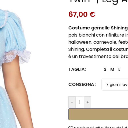
67,00
€
Costume gemelle Shining
pois bianchi con rifiniture
halloween, carnevale, feste
Shining. Completa il costum
è un travestimento del br
S
M
L
TAGLIA
CONSEGNA
-
+