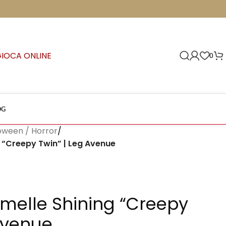
GIOCA ONLINE
0
OG
oween / Horror
/
 “Creepy Twin” | Leg Avenue
elle Shining “Creepy
Avenue