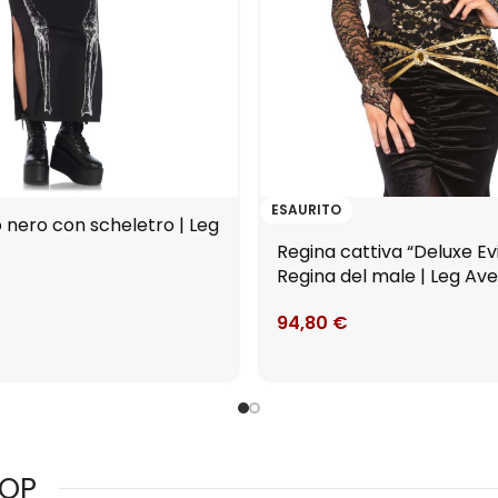
ESAURITO
 nero con scheletro | Leg
Regina cattiva “Deluxe Ev
Regina del male | Leg Av
94,80
€
HOP