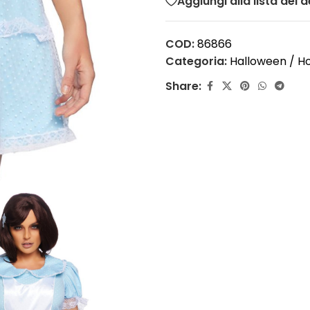
Aggiungi alla lista dei d
COD:
86866
Categoria:
Halloween / H
Share: