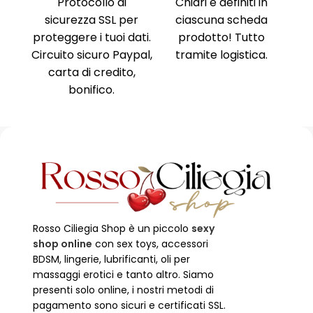
nima
,
Protocollo di
Chiari e definiti in
i, no
sicurezza SSL per
ciascuna scheda
Am
ne al
proteggere i tuoi dati.
prodotto! Tutto
Ri
ente
Circuito sicuro Paypal,
tramite logistica.
Ni
carta di credito,
no
bonifico.
Rosso Ciliegia Shop è un piccolo
sexy
shop online
con sex toys, accessori
BDSM, lingerie, lubrificanti, oli per
massaggi erotici e tanto altro. Siamo
presenti solo online, i nostri metodi di
pagamento sono sicuri e certificati SSL.