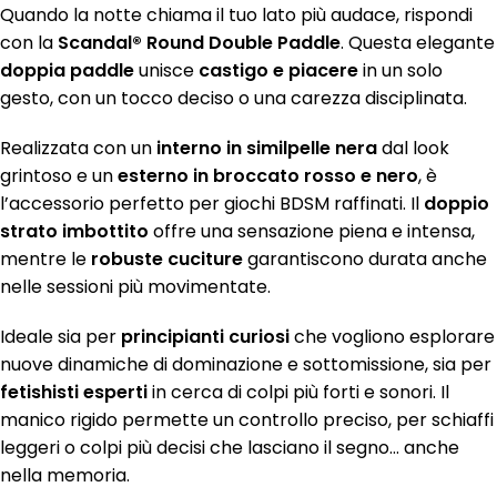
Quando la notte chiama il tuo lato più audace, rispondi
con la
Scandal® Round Double Paddle
. Questa elegante
doppia paddle
unisce
castigo e piacere
in un solo
gesto, con un tocco deciso o una carezza disciplinata.
Realizzata con un
interno in similpelle nera
dal look
grintoso e un
esterno in broccato rosso e nero
, è
l’accessorio perfetto per giochi BDSM raffinati. Il
doppio
strato imbottito
offre una sensazione piena e intensa,
mentre le
robuste cuciture
garantiscono durata anche
nelle sessioni più movimentate.
Ideale sia per
principianti curiosi
che vogliono esplorare
nuove dinamiche di dominazione e sottomissione, sia per
fetishisti esperti
in cerca di colpi più forti e sonori. Il
manico rigido permette un controllo preciso, per schiaffi
leggeri o colpi più decisi che lasciano il segno… anche
nella memoria.