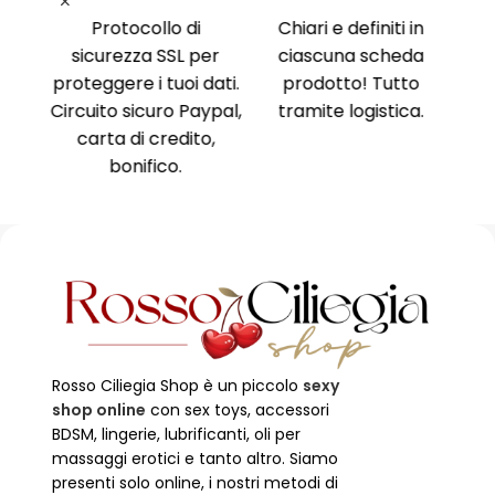
nima
,
Protocollo di
Chiari e definiti in
i, no
sicurezza SSL per
ciascuna scheda
Am
ne al
proteggere i tuoi dati.
prodotto! Tutto
Ri
ente
Circuito sicuro Paypal,
tramite logistica.
Ni
carta di credito,
no
bonifico.
Rosso Ciliegia Shop è un piccolo
sexy
shop online
con sex toys, accessori
BDSM, lingerie, lubrificanti, oli per
massaggi erotici e tanto altro. Siamo
presenti solo online, i nostri metodi di