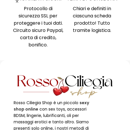
nima
,
Protocollo di
Chiari e definiti in
i, no
sicurezza SSL per
ciascuna scheda
Am
ne al
proteggere i tuoi dati.
prodotto! Tutto
Ri
ente
Circuito sicuro Paypal,
tramite logistica.
Ni
carta di credito,
no
bonifico.
Rosso Ciliegia Shop è un piccolo
sexy
shop online
con sex toys, accessori
BDSM, lingerie, lubrificanti, oli per
massaggi erotici e tanto altro. Siamo
presenti solo online, i nostri metodi di