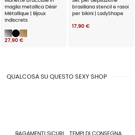
Manette bracciale in
Set per depilazione
maglia metallica Désir
brasiliana stencil e rasoi
Métallique | Bijoux
per bikini | LadyShape
Indiscrets
17,90
€
27,90
€
QUALCOSA SU QUESTO SEXY SHOP
MO
PAGAMENTI SICURI
TEMPI DI CONSEGNA