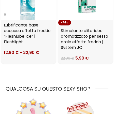
-74%
Lubrificante base
acquosa effetto freddo
Stimolante clitorideo
“Fleshlube Ice” |
aromatizzato per sesso
Fleshlight
orale effetto freddo |
System JO
12,90
€
-
22,90
€
5,90
€
22,90
€
QUALCOSA SU QUESTO SEXY SHOP