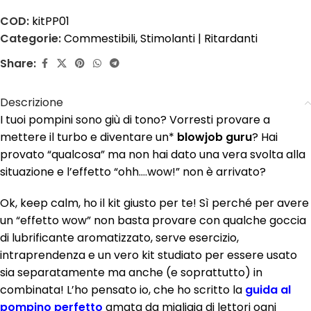
COD:
kitPP01
Categorie:
Commestibili
,
Stimolanti | Ritardanti
Share:
Descrizione
I tuoi pompini sono giù di tono? Vorresti provare a
mettere il turbo e diventare un*
blowjob guru
? Hai
provato “qualcosa” ma non hai dato una vera svolta alla
situazione e l’effetto “ohh….wow!” non è arrivato?
Ok, keep calm, ho il kit giusto per te! Sì perché per avere
un “effetto wow” non basta provare con qualche goccia
di lubrificante aromatizzato, serve esercizio,
intraprendenza e un vero kit studiato per essere usato
sia separatamente ma anche (e soprattutto) in
combinata! L’ho pensato io, che ho scritto la
guida al
pompino perfetto
amata da migliaia di lettori ogni