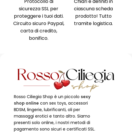
nima
,
Protocollo di
Chiari e definiti in
i, no
sicurezza SSL per
ciascuna scheda
Am
ne al
proteggere i tuoi dati.
prodotto! Tutto
Ri
ente
Circuito sicuro Paypal,
tramite logistica.
Ni
carta di credito,
no
bonifico.
Rosso Ciliegia Shop è un piccolo
sexy
shop online
con sex toys, accessori
BDSM, lingerie, lubrificanti, oli per
massaggi erotici e tanto altro. Siamo
presenti solo online, i nostri metodi di
pagamento sono sicuri e certificati SSL.