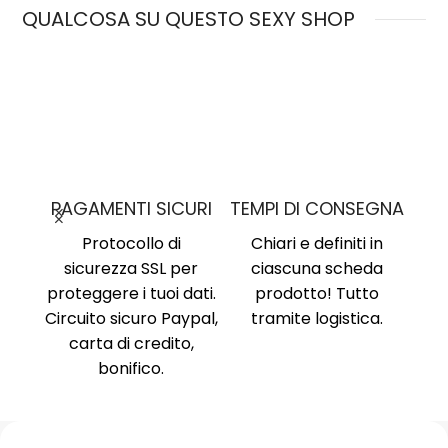
QUALCOSA SU QUESTO SEXY SHOP
MO
PAGAMENTI SICURI
TEMPI DI CONSEGNA
nima
,
Protocollo di
Chiari e definiti in
i, no
sicurezza SSL per
ciascuna scheda
Am
ne al
proteggere i tuoi dati.
prodotto! Tutto
Ri
ente
Circuito sicuro Paypal,
tramite logistica.
Ni
carta di credito,
no
bonifico.