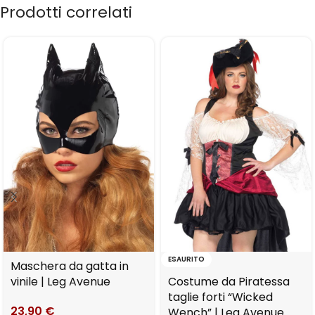
Prodotti correlati
ESAURITO
Maschera da gatta in
vinile | Leg Avenue
Costume da Piratessa
taglie forti “Wicked
23,90
€
Wench” | Leg Avenue