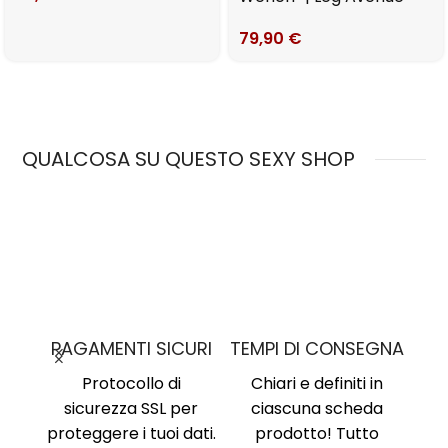
79,90
€
QUALCOSA SU QUESTO SEXY SHOP
MO
PAGAMENTI SICURI
TEMPI DI CONSEGNA
nima
,
Protocollo di
Chiari e definiti in
i, no
sicurezza SSL per
ciascuna scheda
Am
ne al
proteggere i tuoi dati.
prodotto! Tutto
Ri