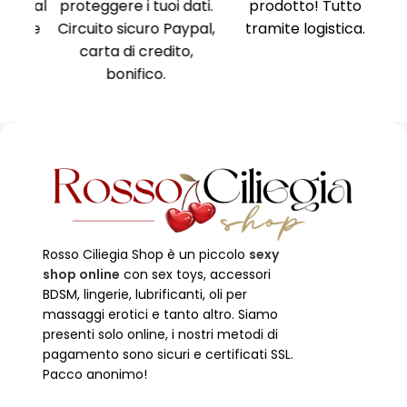
ne al
proteggere i tuoi dati.
prodotto! Tutto
Ri
ente
Circuito sicuro Paypal,
tramite logistica.
Ni
carta di credito,
no
bonifico.
Rosso Ciliegia Shop è un piccolo
sexy
shop online
con sex toys, accessori
BDSM, lingerie, lubrificanti, oli per
massaggi erotici e tanto altro. Siamo
presenti solo online, i nostri metodi di
pagamento sono sicuri e certificati SSL.
Pacco anonimo!