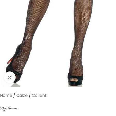
Clicca per ingrandire
Home
/
Calze
/
Collant