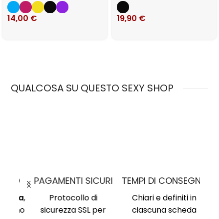
14,00
€
19,90
€
QUALCOSA SU QUESTO SEXY SHOP
MO
PAGAMENTI SICURI
TEMPI DI CONSEGNA
nima
,
Protocollo di
Chiari e definiti in
i, no
sicurezza SSL per
ciascuna scheda
Am