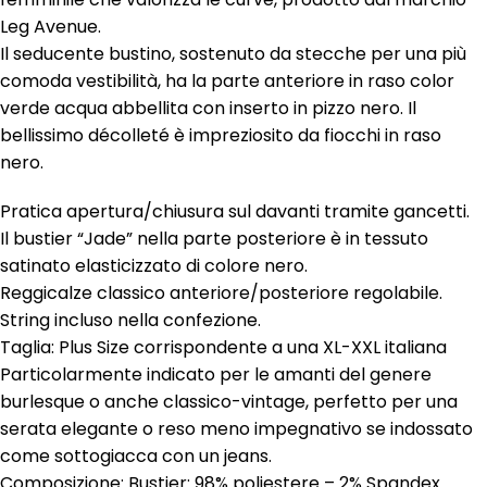
Leg Avenue.
Il seducente bustino, sostenuto da stecche per una più
comoda vestibilità, ha la parte anteriore in raso color
verde acqua abbellita con inserto in pizzo nero. Il
bellissimo décolleté è impreziosito da fiocchi in raso
nero.
Pratica apertura/chiusura sul davanti tramite gancetti.
Il bustier “Jade” nella parte posteriore è in tessuto
satinato elasticizzato di colore nero.
Reggicalze classico anteriore/posteriore regolabile.
String incluso nella confezione.
Taglia: Plus Size corrispondente a una XL-XXL italiana
Particolarmente indicato per le amanti del genere
burlesque o anche classico-vintage, perfetto per una
serata elegante o reso meno impegnativo se indossato
come sottogiacca con un jeans.
Composizione: Bustier: 98% poliestere – 2% Spandex