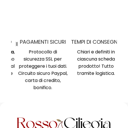
MO
PAGAMENTI SICURI
TEMPI DI CONSEGNA
nima
,
Protocollo di
Chiari e definiti in
i, no
sicurezza SSL per
ciascuna scheda
Am
ne al
proteggere i tuoi dati.
prodotto! Tutto
Ri
ente
Circuito sicuro Paypal,
tramite logistica.
Ni
carta di credito,
no
bonifico.