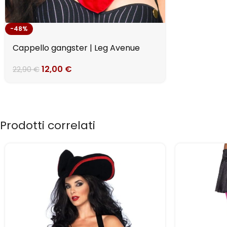
-48%
Cappello gangster | Leg Avenue
12,00
€
22,90
€
Prodotti correlati