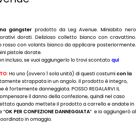
na gangster
prodotto da Leg Avenue. Miniabito nero
rativi dorati. Delizioso colletto bianco con cravattino.
co rosso con volants bianco da applicare posteriormente.
ini pistole dorate.
 incluso, se vuoi aggiungerlo lo trovi scontato
qui
ATO
: Ho uno (ovvero 1 sola unità) di questi costumi
con la
tamente strappata in un angolo. Il prodotto è integro,
ne è fortemente danneggiata. POSSO REGALARVI IL
pensare il danno della confezione, quindi nel caso
ettato quando mettete il prodotto a carrello e andate in
e “
OK PER CONFEZIONE DANNEGGIATA
” e io aggiungerò al
coordinato in omaggio.