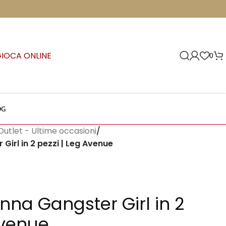
GIOCA ONLINE
0
OG
Outlet - Ultime occasioni
/
irl in 2 pezzi | Leg Avenue
na Gangster Girl in 2
Avenue