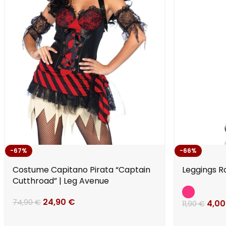
-67%
-66%
Costume Capitano Pirata “Captain
Leggings R
Cutthroad” | Leg Avenue
24,90
€
74,90
€
4,0
11,90
€