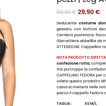
29,90
€
59,90
€
Seducente
costume don
gessato, con bottoni deco
Cerniera posteriore, fioc
Giarrettiere abbellite da m
ATTENZIONE: Cappellino non
NOTA PRODOTTO DIFETT
confezione rotta
, comple
ma purtroppo la confezio
CAPPELLINO FEDORA per com
volete questo prodotto dif
cassa scrivetemi nelle not
pacco il cappello Fedora 
XS
M/L
TAGLIA