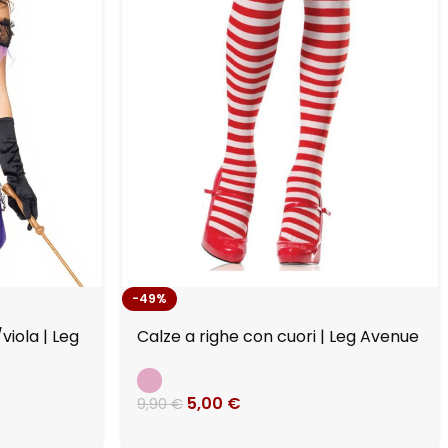
-49%
iola | Leg
Calze a righe con cuori | Leg Avenue
5,00
€
9,90
€