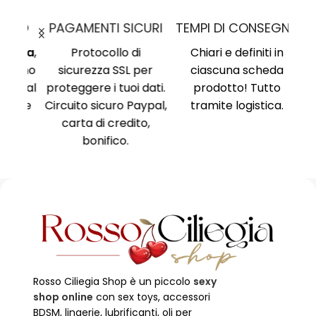
MO
PAGAMENTI SICURI
TEMPI DI CONSEGNA
nima
,
Protocollo di
Chiari e definiti in
i, no
sicurezza SSL per
ciascuna scheda
Am
ne al
proteggere i tuoi dati.
prodotto! Tutto
Ri
ente
Circuito sicuro Paypal,
tramite logistica.
Ni
carta di credito,
no
bonifico.
Rosso Ciliegia Shop è un piccolo
sexy
shop online
con sex toys, accessori
BDSM, lingerie, lubrificanti, oli per