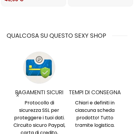
QUALCOSA SU QUESTO SEXY SHOP
MO
PAGAMENTI SICURI
TEMPI DI CONSEGNA
nima
,
Protocollo di
Chiari e definiti in
i, no
sicurezza SSL per
ciascuna scheda
Am
ne al
proteggere i tuoi dati.
prodotto! Tutto
Ri
ente
Circuito sicuro Paypal,
tramite logistica.
Ni
carta di credito,
no