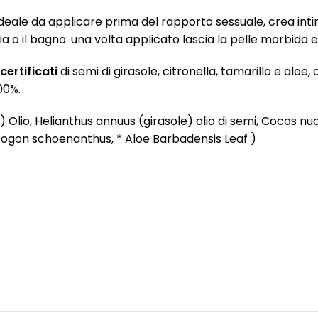
ale da applicare prima del rapporto sessuale, crea intimità
o il bagno: una volta applicato lascia la pelle morbida e
certificati
di semi di girasole, citronella, tamarillo e alo
00%.
lio, Helianthus annuus (girasole) olio di semi, Cocos nuc
pogon schoenanthus, * Aloe Barbadensis Leaf )