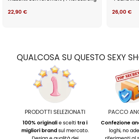
22,90
€
26,00
€
QUALCOSA SU QUESTO SEXY S
PRODOTTI SELEZIONATI
PACCO AN
100% originali
e scelti
tra i
Confezione a
migliori brand
sul mercato.
loghi, no ade
Design e qualità dei
riferimenti al 