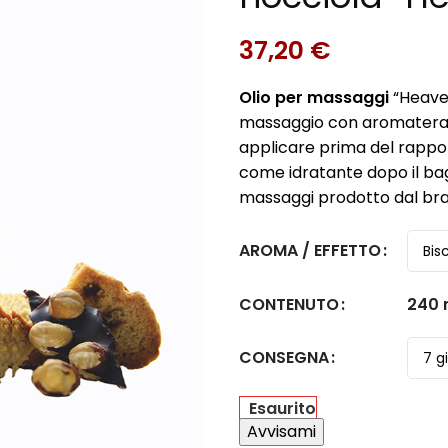
37,20
€
Olio per massaggi
“Heaven
massaggio con aromaterapia
applicare prima del rappor
come idratante dopo il bag
massaggi prodotto dal bra
AROMA / EFFETTO
240 
CONTENUTO
CONSEGNA
Esaurito
Avvisami