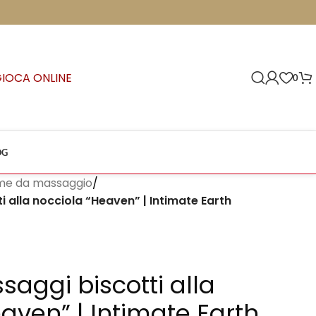
GIOCA ONLINE
0
OG
eme da massaggio
/
i alla nocciola “Heaven” | Intimate Earth
saggi biscotti alla
aven” | Intimate Earth