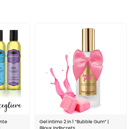
ante
Gel intimo 2 in 1 “Bubble Gum” |
|
Bijoux Indiscrets