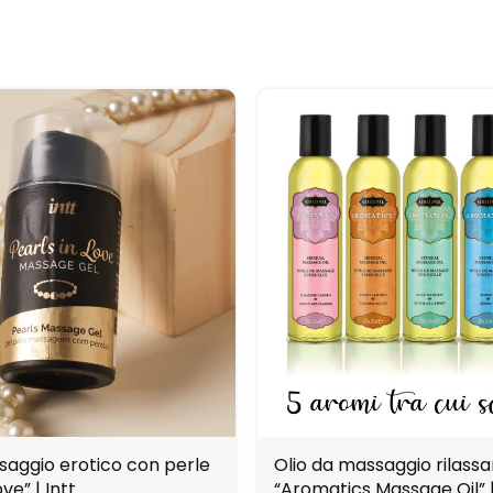
ssaggio erotico con perle
Olio da massaggio rilass
ove” | Intt
“Aromatics Massage Oil” 