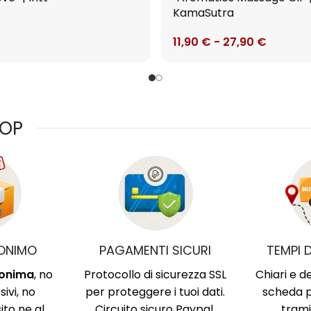
KamaSutra
11,90
€
-
27,90
€
HOP
ONIMO
PAGAMENTI SICURI
TEMPI 
nonima
, no
Protocollo di sicurezza SSL
Chiari e de
sivi, no
per proteggere i tuoi dati.
scheda p
sito ne al
Circuito sicuro Paypal,
trami