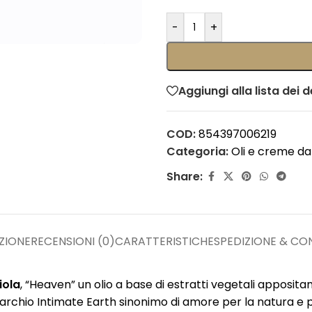
-
+
Aggiungi alla lista dei d
COD:
854397006219
Categoria:
Oli e creme d
Share:
ZIONE
RECENSIONI (0)
CARATTERISTICHE
SPEDIZIONE & C
iola
, “Heaven” un olio a base di estratti vegetali apposit
archio Intimate Earth sinonimo di amore per la natura e 