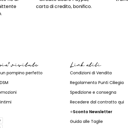
ittente
carta di credito, bonifico.
.
piu' visitate
Link utili
un pompino perfetto
Condizioni di Vendita
BDSM
Regolamento Punti Ciliegia
romozioni
Spedizione e consegna
 intimi
Recedere dal contratto qui
⭐
Sconto Newsletter
y
Guida alle Taglie
y