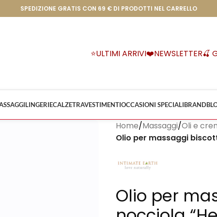
SPEDIZIONE GRATIS CON 69 € DI PRODOTTI NEL CARRELLO
⭐ULTIMI ARRIVI
❤️NEWSLETTER
🍒 
ASSAGGI
LINGERIE
CALZE
TRAVESTIMENTI
OCCASIONI SPECIALI
BRAND
BL
Home
/
Massaggi
/
Oli e cr
Olio per massaggi biscott
Olio per mas
nocciola “He