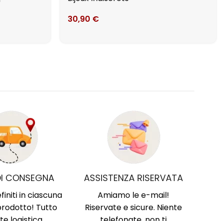
30,90
€
DI CONSEGNA
ASSISTENZA RISERVATA
finiti in ciascuna
Amiamo le e-mail!
rodotto! Tutto
Riservate e sicure. Niente
te logistica.
telefonate, non ti