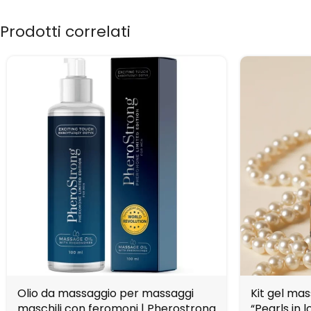
Prodotti correlati
Olio da massaggio per massaggi
Kit gel ma
maschili con feromoni | Pherostrong
“Pearls in l