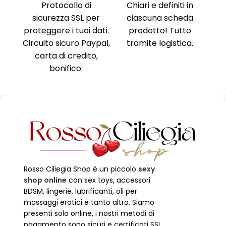
nima
,
Protocollo di
Chiari e definiti in
i, no
sicurezza SSL per
ciascuna scheda
Am
ne al
proteggere i tuoi dati.
prodotto! Tutto
Ri
ente
Circuito sicuro Paypal,
tramite logistica.
Ni
carta di credito,
no
bonifico.
Rosso Ciliegia Shop è un piccolo
sexy
shop online
con sex toys, accessori
BDSM, lingerie, lubrificanti, oli per
massaggi erotici e tanto altro. Siamo
presenti solo online, i nostri metodi di
pagamento sono sicuri e certificati SSL.