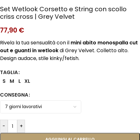
Set Wetlook Corsetto e String con scollo
criss cross | Grey Velvet
77,90
€
Rivela la tua sensualità con il
mini abito monospalla cut
out e guanti in wetlook
di Grey Velvet. Colletto alto.
Design audace, stile kinky/fetish.
TAGLIA
S
M
L
XL
CONSEGNA
-
+
AGGIUNGI AL CARRELLO