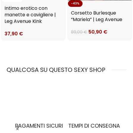
-43%
Intimo erotico con
Corsetto Burlesque
manette e cavigliere |
“Mariela” | Leg Avenue
Leg Avenue Kink
50,90
€
89,00
€
37,90
€
QUALCOSA SU QUESTO SEXY SHOP
MO
PAGAMENTI SICURI
TEMPI DI CONSEGNA