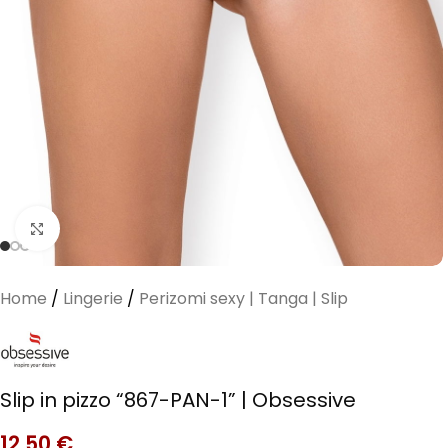
Clicca per ingrandire
Home
/
Lingerie
/
Perizomi sexy | Tanga | Slip
Slip in pizzo “867-PAN-1” | Obsessive
12,50
€