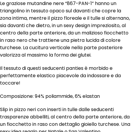
Le graziose mutandine nere “867-PAN-1” hanno un
triangolino in tessuto opaco sul davanti che copre la
zona intima, mentre il pizzo floreale e il tulle si alternano,
sia davanti che dietro, in un sexy design impreziosito, al
centro della parte anteriore, da un malizioso fiocchetto
in raso nero che trattiene una pietra lucida di colore
turchese. La cucitura verticale nella parte posteriore
valorizza al massimo la forma dei glutei.
Il tessuto di questi seducenti panties è morbido e
perfettamente elastico piacevole da indossare e da
toccare!
Composizione: 94% poliammide, 6% elastan
Slip in pizzo neri con inserti in tulle dalle seducenti
trasparenze abbelliti, al centro della parte anteriore, da
un fiocchetto in raso con dettaglio gioiello turchese. Una
sexy idea regalo per Natale o San Valentino.