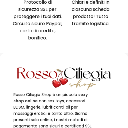
nima
,
Protocollo di
Chiari e definiti in
i, no
sicurezza SSL per
ciascuna scheda
Am
ne al
proteggere i tuoi dati.
prodotto! Tutto
Ri
ente
Circuito sicuro Paypal,
tramite logistica.
Ni
carta di credito,
no
bonifico.
Rosso Ciliegia Shop è un piccolo
sexy
shop online
con sex toys, accessori
BDSM, lingerie, lubrificanti, oli per
massaggi erotici e tanto altro. Siamo
presenti solo online, i nostri metodi di
pagamento sono sicuri e certificati SSL.