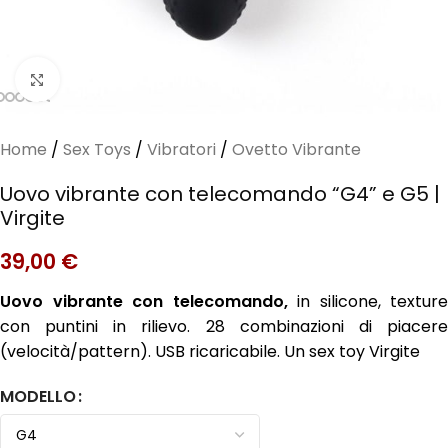
Clicca per ingrandire
Home
/
Sex Toys
/
Vibratori
/
Ovetto Vibrante
Uovo vibrante con telecomando “G4” e G5 |
Virgite
39,00
€
Uovo vibrante con telecomando,
in silicone, texture
con puntini in rilievo. 28 combinazioni di piacere
(velocità/pattern). USB ricaricabile. Un sex toy Virgite
MODELLO