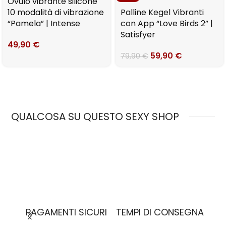
Ovulo vibrante silicone
10 modalità di vibrazione
Palline Kegel Vibranti
“Pamela” | Intense
con App “Love Birds 2” |
Satisfyer
49,90
€
59,90
€
79,90
€
QUALCOSA SU QUESTO SEXY SHOP
MO
PAGAMENTI SICURI
TEMPI DI CONSEGNA