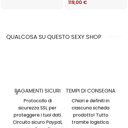
119,00
€
QUALCOSA SU QUESTO SEXY SHOP
MO
PAGAMENTI SICURI
TEMPI DI CONSEGNA
nima
,
Protocollo di
Chiari e definiti in
i, no
sicurezza SSL per
ciascuna scheda
Am
ne al
proteggere i tuoi dati.
prodotto! Tutto
Ri
ente
Circuito sicuro Paypal,
tramite logistica.
Ni