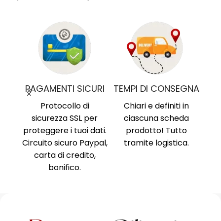
MO
PAGAMENTI SICURI
TEMPI DI CONSEGNA
nima
,
Protocollo di
Chiari e definiti in
i, no
sicurezza SSL per
ciascuna scheda
Am
ne al
proteggere i tuoi dati.
prodotto! Tutto
Ri
ente
Circuito sicuro Paypal,
tramite logistica.
Ni
carta di credito,
no
bonifico.