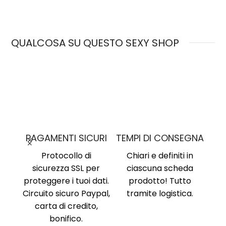
QUALCOSA SU QUESTO SEXY SHOP
MO
PAGAMENTI SICURI
TEMPI DI CONSEGNA
nima
,
Protocollo di
Chiari e definiti in
i, no
sicurezza SSL per
ciascuna scheda
Am
ne al
proteggere i tuoi dati.
prodotto! Tutto
Ri
ente
Circuito sicuro Paypal,
tramite logistica.
Ni
carta di credito,
no
bonifico.